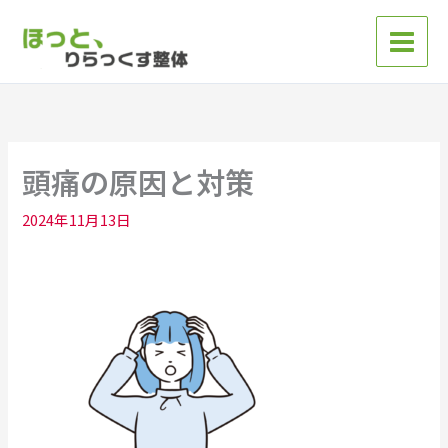
内
容
を
ス
キ
ッ
プ
頭痛の原因と対策
2024年11月13日