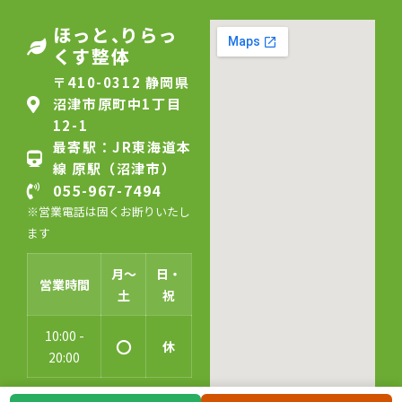
ほっと
、
りらっ
くす整体
〒410-0312 静岡県
沼津市原町中1丁目
12-1
最寄駅：JR東海道本
線 原駅（沼津市）
055-967-7494
※営業電話は固くお断りいたし
ます
月〜
日・
営業時間
土
祝
10:00 -
〇
休
20:00