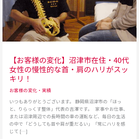
市
在
住・
40
代
女
性
の
【お客様の変化】沼津市在住・40代
慢
女性の慢性的な首・肩のハリがスッ
性
キリ！
的
な
お客様の変化・実績
首・
肩
いつもありがとうございます。 静岡県沼津市の「ほっ
の
と、りらっくす整体」代表の吉澤です。 家事やお仕事、
ハ
または沼津周辺での長時間の車の運転など、毎日の生活
リ
の中で「どうしても首や肩が重だるい」「常にハリを感
が
じて […]
ス