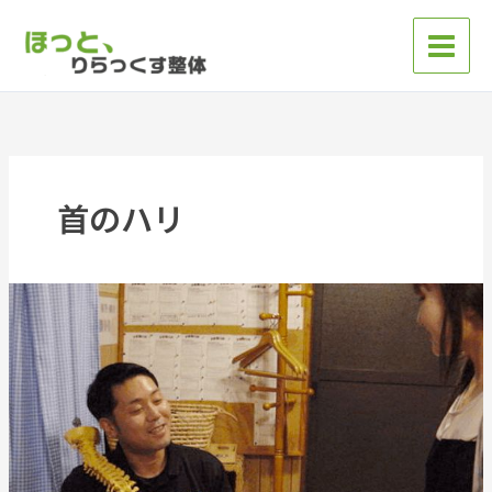
内
容
を
ス
キ
ッ
プ
首のハリ
【お
客
様
の
変
化】
沼
津