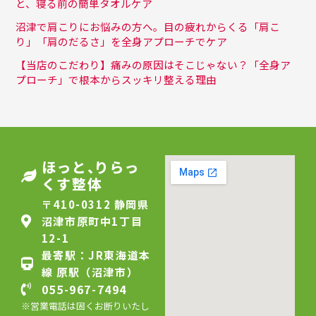
と、寝る前の簡単タオルケア
沼津で肩こりにお悩みの方へ。目の疲れからくる「肩こ
り」「肩のだるさ」を全身アプローチでケア
【当店のこだわり】痛みの原因はそこじゃない？「全身ア
プローチ」で根本からスッキリ整える理由
ほっと
、
りらっ
くす整体
〒410-0312 静岡県
沼津市原町中1丁目
12-1
最寄駅：JR東海道本
線 原駅（沼津市）
055-967-7494
※営業電話は固くお断りいたし