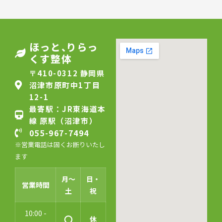
ほっと
、
りらっ
くす整体
〒410-0312 静岡県
沼津市原町中1丁目
12-1
最寄駅：JR東海道本
線 原駅（沼津市）
055-967-7494
※営業電話は固くお断りいたし
ます
月〜
日・
営業時間
土
祝
10:00 -
〇
休