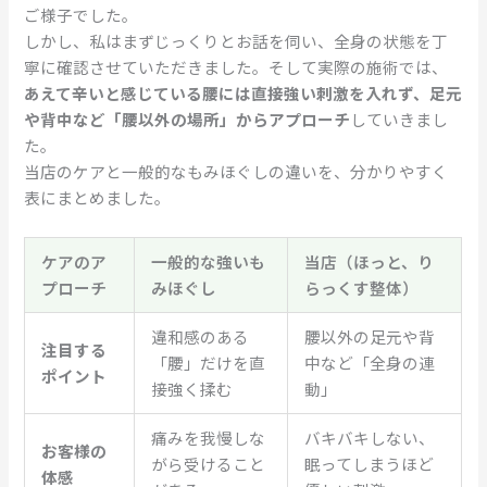
ご様子でした。
しかし、私はまずじっくりとお話を伺い、全身の状態を丁
寧に確認させていただきました。そして実際の施術では、
あえて辛いと感じている腰には直接強い刺激を入れず、足元
や背中など「腰以外の場所」からアプローチ
していきまし
た。
当店のケアと一般的なもみほぐしの違いを、分かりやすく
表にまとめました。
ケアのア
一般的な強いも
当店（ほっと、り
プローチ
みほぐし
らっくす整体）
違和感のある
腰以外の足元や背
注目する
「腰」だけを直
中など「全身の連
ポイント
接強く揉む
動」
痛みを我慢しな
バキバキしない、
お客様の
がら受けること
眠ってしまうほど
体感