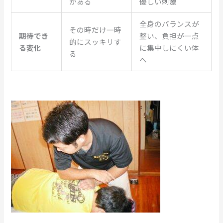
がある
優しい刺激
全身のバランスが
その時だけ一時
期待でき
整い、負担が一点
的にスッキリす
る変化
に集中しにくい体
る
へ